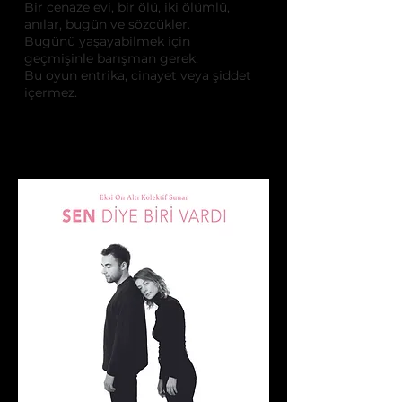
Bir cenaze evi, bir ölü, iki ölümlü,
anılar, bugün ve sözcükler.
Bugünü yaşayabilmek için
geçmişinle barışman gerek.
Bu oyun entrika, cinayet veya şiddet
içermez.