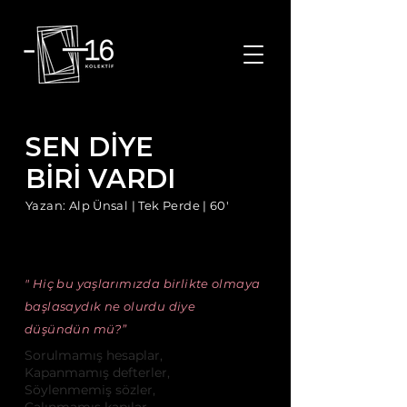
Eksi On Altı Kolektif istanbul tiyatro oyunları istanbul sanat toplulukları istanbul etkinlik istanbul tiyatro etknlikleri istanbul sanat kolektifleri
SEN DİYE
BİRİ VARDI
Yazan: Alp Ünsal | Tek Perde | 60'
OYUNUN KONUSU
" Hiç bu yaşlarımızda birlikte olmaya
başlasaydık ne olurdu diye
düşündün mü?”
Sorulmamış hesaplar,
Kapanmamış defterler,
Söylenmemiş sözler,