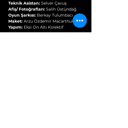
Teknik Asistan:
Selver Çavuş
Afiş/ Fotoğrafları:
Salih Üstündağ
Oyun Şarkısı:
Berkay Tulumbacı
Maket:
Arzu Özdemir Macarthur
Yapım:
Eksi On Altı Kolektif
OYUN FOTOĞRAFLARI