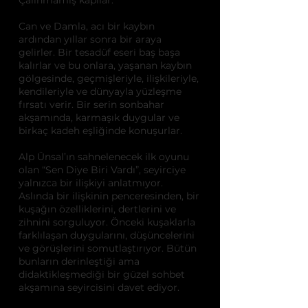
Çalınmamış kapılar.
Can ve Damla, acı bir kaybın
ardından yıllar sonra bir araya
gelirler. Bir tesadüf eseri baş başa
kalırlar ve bu onlara, yaşanan kaybın
gölgesinde, geçmişleriyle, ilişkileriyle,
kendileriyle ve dünyayla yüzleşme
fırsatı verir. Bir serin sonbahar
akşamında, karmaşık duygular ve
birkaç kadeh eşliğinde konuşurlar.
Alp Ünsal’ın sahnelenecek ilk oyunu
olan “Sen Diye Biri Vardı”, seyirciye
yalnızca bir ilişkiyi anlatmıyor.
Aslında bir ilişkinin penceresinden, bir
kuşağın özelliklerini, dertlerini ve
zihnini sorguluyor. Önceki kuşaklarla
farklılaşan duygularını, düşüncelerini
ve görüşlerini somutlaştırıyor. Bütün
bunların derinleştiği ama
didaktikleşmediği bir güzel sohbet
akşamına seyircisini davet ediyor.