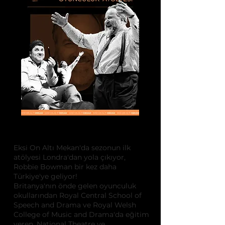
ATÖLYE KONUSU
Eksi On Altı Mekan'da sezonun ilk
atölyesi Londra'dan yola çıkıyor,
Robbie Bowman bir kez daha
Türkiye'ye geliyor!
Britanya'nın önde gelen oyunculuk
okullarından Royal Central School of
Speech and Drama ve Royal Welsh
College of Music and Drama'da eğitim
veren, National Theatre ve