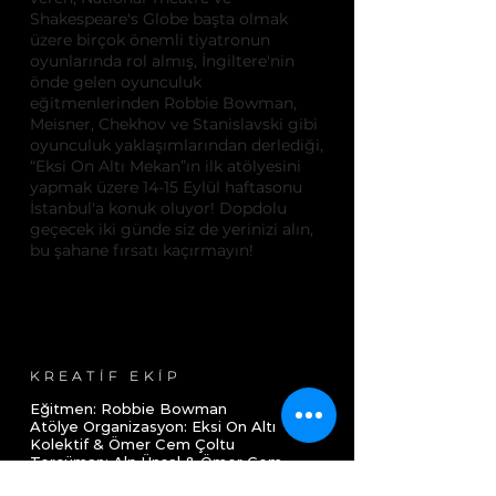
Shakespeare's Globe başta olmak
üzere birçok önemli tiyatronun
oyunlarında rol almış, İngiltere'nin
önde gelen oyunculuk
eğitmenlerinden Robbie Bowman,
Meisner, Chekhov ve Stanislavski gibi
oyunculuk yaklaşımlarından derlediği,
“Eksi On Altı Mekan”ın ilk atölyesini
yapmak üzere 14-15 Eylül haftasonu
İstanbul'a konuk oluyor! Dopdolu
geçecek iki günde siz de yerinizi alın,
bu şahane fırsatı kaçırmayın!
KREATİF EKİP
Eğitmen: Robbie Bowman
Atölye Organizasyon: Eksi On Altı
Kolektif & Ömer Cem Çoltu
Tercüman: Alp Ünsal & Ömer Cem
Çoltu