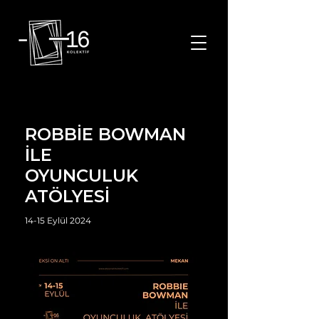
Eksi On Altı Kolektif istanbul tiyatro oyunları istanbul sanat toplulukları istanbul etkinlik istanbul tiyatro etknlikleri istanbul sanat kolektifleri
ROBBİE BOWMAN
İLE
OYUNCULUK
ATÖLYESİ
14-15 Eylül 2024