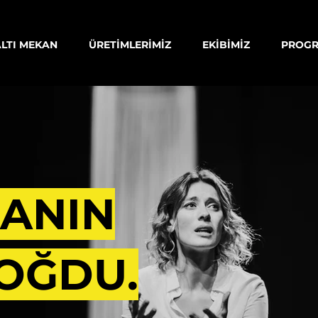
ALTI MEKAN
ÜRETİMLERİMİZ
EKİBİMİZ
PROG
knlikleri istanbul sanat kolektifleri
MANIN
OĞDU.