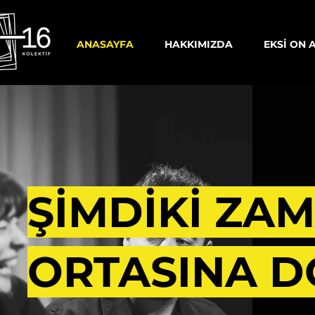
ANASAYFA
HAKKIMIZDA
EKSİ ON 
Eksi On Altı Kolektif istanbul tiyatro oyunları istanbul sanat toplulukları istanbul etkinlik istanbul tiyatro et
ŞİMDİKİ ZA
ORTASINA D